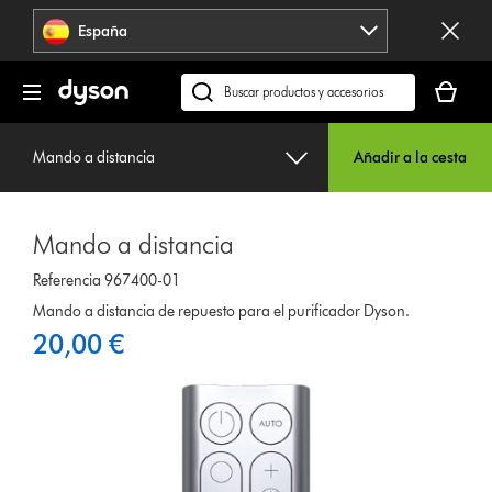
Omitir
España
navegación
Tu
cesta
Buscar
está
en
vacía
dyson.es
Mando a distancia
Añadir a la cesta
Mando a distancia
Referencia 967400-01
Mando a distancia de repuesto para el purificador Dyson.
20,00 €