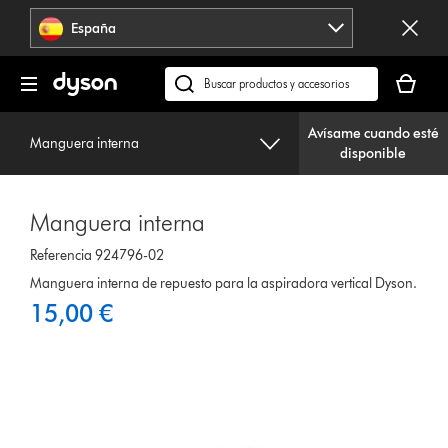
Omitir
España
navegación
Tu
cesta
Buscar
está
en
vacía
Avísame cuando esté
dyson.es
Manguera interna
disponible
Manguera interna
Referencia 924796-02
Manguera interna de repuesto para la aspiradora vertical Dyson.
15,00 €