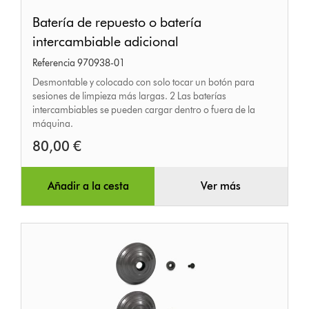
Batería
Batería de repuesto o batería
de
intercambiable adicional
repuesto
Referencia 970938-01
o
Desmontable y colocado con solo tocar un botón para
batería
sesiones de limpieza más largas. 2 Las baterías
intercambiable
intercambiables se pueden cargar dentro o fuera de la
adicional
máquina.
80,00 €
Añadir a la cesta
Ver más