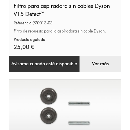
Filtro
Filtro para aspiradora sin cables Dyson
para
V15 Detect™
aspiradora
Referencia 970013-03
sin
Filtro de repuesto para la aspiradora sin cable Dyson.
cables
Producto agotado
Dyson
25,00 €
V15
Detect™
Avísame cuando esté disponible
Ver más