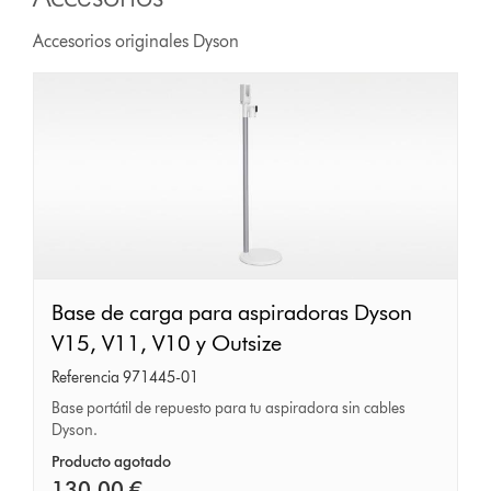
Accesorios originales Dyson
Base
Base de carga para aspiradoras Dyson
de
V15, V11, V10 y Outsize
carga
Referencia 971445-01
para
Base portátil de repuesto para tu aspiradora sin cables
Dyson.
aspiradoras
Dyson
Producto agotado
130,00 €