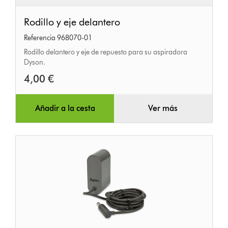
Rodillo
Rodillo y eje delantero
y
Referencia 968070-01
eje
Rodillo delantero y eje de repuesto para su aspiradora
delantero
Dyson.
4,00 €
Añadir a la cesta
Ver más