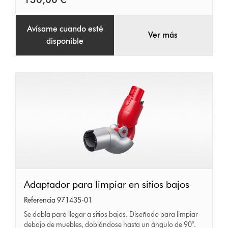
V15,
V11,
Avísame cuando esté
V10
Ver más
disponible
y
Outsize
Adaptador
Adaptador para limpiar en sitios bajos
para
Referencia 971435-01
limpiar
Se dobla para llegar a sitios bajos. Diseñado para limpiar
debajo de muebles, doblándose hasta un ángulo de 90°.
en