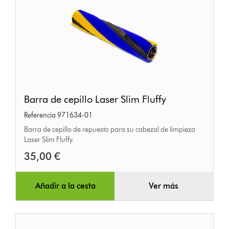
Barra
Barra de cepillo Laser Slim Fluffy
de
Referencia 971634-01
cepillo
Barra de cepillo de repuesto para su cabezal de limpieza
Laser
Laser Slim Fluffy.
Slim
35,00 €
Fluffy
Añadir a la cesta
Ver más