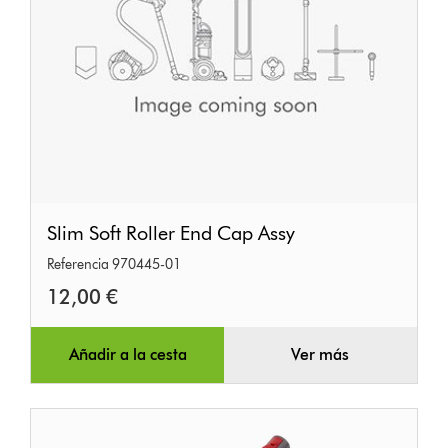
Slim
Slim Soft Roller End Cap Assy
Soft
Referencia 970445-01
Roller
12,00 €
End
Cap
Assy
Añadir a la cesta
Ver más