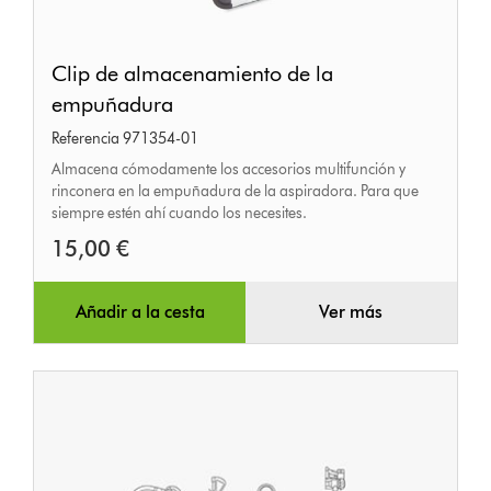
Clip
Clip de almacenamiento de la
de
empuñadura
almacenamiento
Referencia 971354-01
de
Almacena cómodamente los accesorios multifunción y
la
rinconera en la empuñadura de la aspiradora. Para que
empuñadura
siempre estén ahí cuando los necesites.
15,00 €
Añadir a la cesta
Ver más