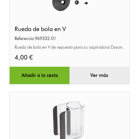
Rueda
Rueda de bola en V
de
Referencia 969332-01
bola
Rueda de bola en V de repuesto para su aspiradora Dyson.
en
4,00 €
V
Añadir a la cesta
Ver más