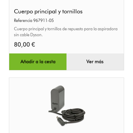
Cuerpo
Cuerpo principal y tornillos
principal
Referencia 967911-05
y
Cuerpo principal y tornillos de repuesto para la aspiradora
tornillos
sin cable Dyson.
80,00 €
Añadir a la cesta
Ver más