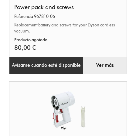
Power
Power pack and screws
pack
Referencia 967810-06
and
Replacement battery and screws for your Dyson cordless
screws
vacuum.
Producto agotado
80,00 €
Avísame cuando esté disponible
Ver más