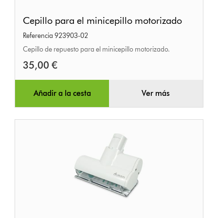
Cepillo
Cepillo para el minicepillo motorizado
para
Referencia 923903-02
el
Cepillo de repuesto para el minicepillo motorizado.
minicepillo
35,00 €
motorizado
Añadir a la cesta
Ver más
Minicepillo