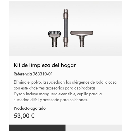
Kit
Kit de limpieza del hogar
de
Referencia 968310-01
limpieza
Elimina el polvo, la suciedad y los alérgenos de toda la casa
con este kit de tres accesorios para aspiradoras
del
Dyson.Incluye manguera extensible, cepillo para la
hogar
suciedad difícil y accesorio para colchones.
Producto agotado
53,00 €