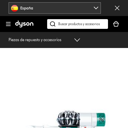
Omitir
España
navegación
Tu
cesta
Buscar
está
en
vacía
dyson.es
Piezas de repuesto y accesorios