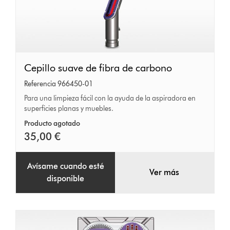
Cepillo
Cepillo suave de fibra de carbono
suave
Referencia 966450-01
de
Para una limpieza fácil con la ayuda de la aspiradora en
superficies planas y muebles.
fibra
de
Producto agotado
35,00 €
carbono
Avísame cuando esté
Ver más
disponible