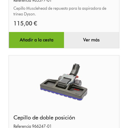
Referencia 965577-01
Cepillo Musclehead de repuesto para la aspiradora de
trineo Dyson.
115,00 €
Añadir a la cesta
Ver más
Cepillo
Cepillo de doble posición
de
Referencia 966247-01