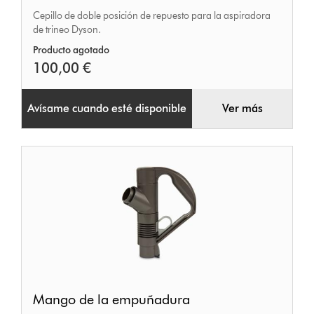
doble
Cepillo de doble posición de repuesto para la aspiradora
posición
de trineo Dyson.
Producto agotado
100,00 €
Avísame cuando esté disponible
Ver más
Mango
Mango de la empuñadura
de