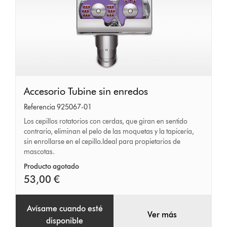
Accesorio
Accesorio Tubine sin enredos
Tubine
Referencia 925067-01
sin
Los cepillos rotatorios con cerdas, que giran en sentido
contrario, eliminan el pelo de las moquetas y la tapicería,
enredos
sin enrollarse en el cepillo.Ideal para propietarios de
mascotas.
Producto agotado
53,00 €
Avísame cuando esté
Ver más
disponible