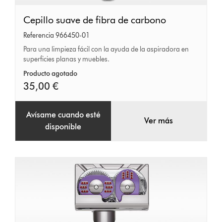
Cepillo
Cepillo suave de fibra de carbono
suave
Referencia 966450-01
de
Para una limpieza fácil con la ayuda de la aspiradora en
superficies planas y muebles.
fibra
de
Producto agotado
35,00 €
carbono
Avísame cuando esté
Ver más
disponible