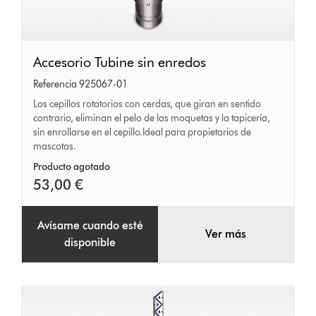
Accesorio
Accesorio Tubine sin enredos
Tubine
Referencia 925067-01
sin
Los cepillos rotatorios con cerdas, que giran en sentido
contrario, eliminan el pelo de las moquetas y la tapicería,
enredos
sin enrollarse en el cepillo.Ideal para propietarios de
mascotas.
Producto agotado
53,00 €
Avísame cuando esté
Ver más
disponible