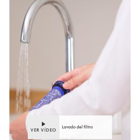
Video
Abrir
Transcript
transcripción
de
vídeo
Lavado del filtro
VER VÍDEO