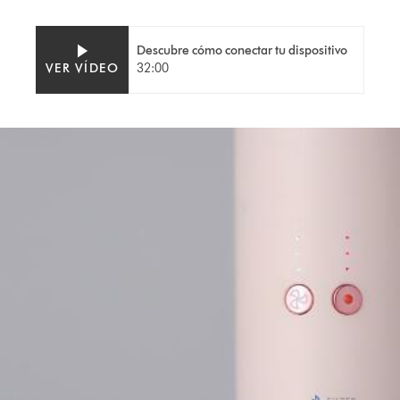
Descubre cómo conectar tu dispositivo
Video
Abrir
VER VÍDEO
32:00
Transcript
transcripción
de
vídeo