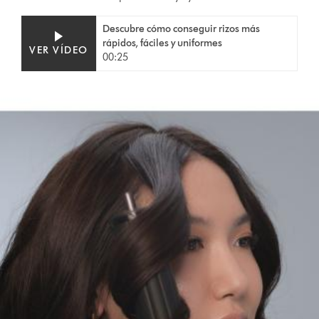
Video
Abrir
Descubre cómo conseguir rizos más
Transcript
transcripción
rápidos, fáciles y uniformes
de
VER VÍDEO
00:25
vídeo