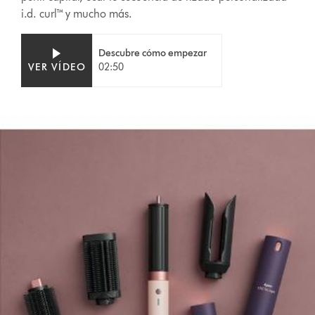
i.d. curl™ y mucho más.
Video
Abrir
Descubre cómo empezar
Transcript
transcripción
VER VÍDEO
02:50
de
vídeo