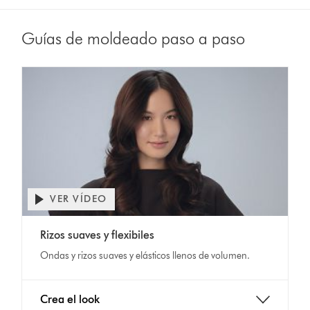
Guías de moldeado paso a paso
VER VÍDEO
Abrir
transcripción
Video
de
Rizos suaves y flexibiles
Transcript
vídeo
Ondas y rizos suaves y elásticos llenos de volumen.
Crea el look