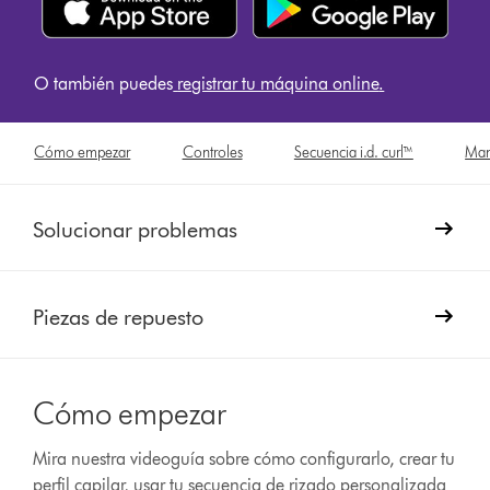
O también puedes
registrar tu máquina online
.
Cómo empezar
Controles
Secuencia i.d. curl™
Man
Solucionar problemas
Piezas de repuesto
Cómo empezar
Mira nuestra videoguía sobre cómo configurarlo, crear tu
perfil capilar, usar tu secuencia de rizado personalizada