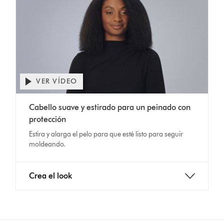
VER VÍDEO
Abrir
transcripción
Video
de
Cabello suave y estirado para un peinado con
Transcript
vídeo
protección
Estira y alarga el pelo para que esté listo para seguir
moldeando.
Crea el look