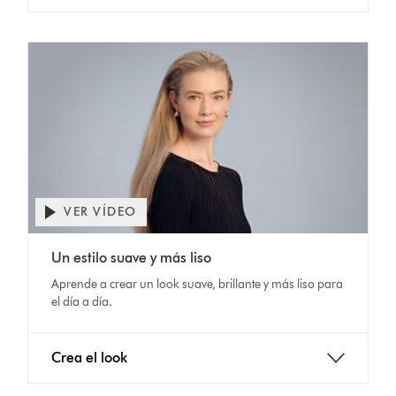
VER VÍDEO
Abrir
transcripción
Video
de
Un estilo suave y más liso
Transcript
vídeo
Aprende a crear un look suave, brillante y más liso para
el día a día.
Crea el look