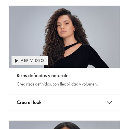
VER VÍDEO
Abrir
transcripción
Video
de
Rizos definidos y naturales
Transcript
vídeo
Crea rizos definidos, con flexibilidad y volumen.
Crea el look