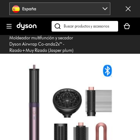
Omitir
España
navegación
Tu
cesta
Buscar
está
en
Moldeador multifunción y secador
vacía
dyson.es
Dyson Airwrap Co-anda2x™ -
Rizado+Muy Rizado (Jasper plum)