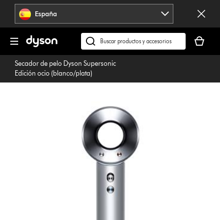
Omitir
España
navegación
Tu
cesta
Buscar
está
en
Secador de pelo Dyson Supersonic
vacía
dyson.es
Edición ocio (blanco/plata)