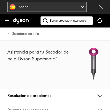
Omitir
España
navegación
Tu
cesta
Buscar
está
en
vacía
dyson.es
Secadores de pelo
Asistencia para tu Secador de
pelo Dyson Supersonic™
Resolución de problemas