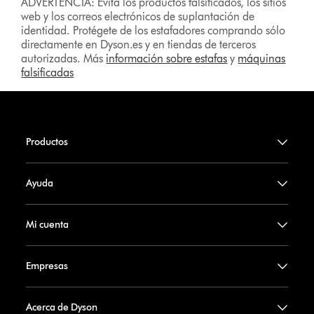
ADVERTENCIA: Evita los productos falsificados, los sitios
web y los correos electrónicos de suplantación de
identidad. Protégete de los estafadores comprando sólo
directamente en Dyson.es y en tiendas de terceros
autorizadas. Más
información sobre estafas
y
máquinas
falsificadas
Productos
Ayuda
Mi cuenta
Empresas
Acerca de Dyson