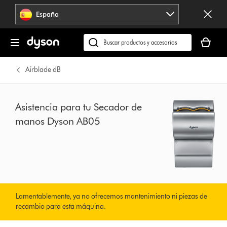
Omitir
España
navegación
Tu
cesta
Buscar
está
en
vacía
dyson.es
Airblade dB
Asistencia para tu Secador de
manos Dyson AB05
Lamentablemente, ya no ofrecemos mantenimiento ni piezas de
recambio para esta máquina.