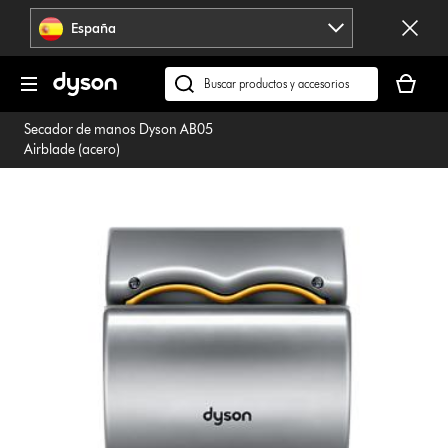
Omitir
España
navegación
Tu
cesta
Buscar
está
en
Secador de manos Dyson AB05
vacía
dyson.es
Airblade (acero)