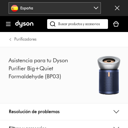
Omitir
España
navegación
Tu
cesta
Buscar
está
en
vacía
dyson.es
Purificadores
Asistencia para tu Dyson
Purifier Big+Quiet
Formaldehyde (BP03)
Resolución de problemas