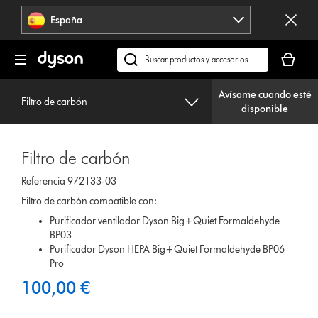
Omitir
España
navegación
Tu
cesta
Buscar
está
en
vacía
Avísame cuando esté
dyson.es
Filtro de carbón
disponible
Filtro de carbón
Referencia 972133-03
Filtro de carbón compatible con:
Purificador ventilador Dyson Big+Quiet Formaldehyde
BP03
Purificador Dyson HEPA Big+Quiet Formaldehyde BP06
Pro
100,00 €