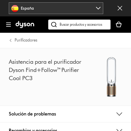
Omitir
España
navegación
Tu
cesta
Buscar
está
en
vacía
dyson.es
Purificadores
Asistencia para el purificador
Dyson Find+Follow™ Purifier
Cool PC3
Solución de problemas
Recambios y accesorios