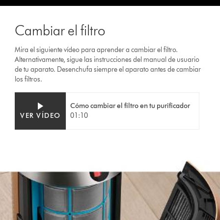
Cambiar el filtro
Mira el siguiente vídeo para aprender a cambiar el filtro.
Alternativamente, sigue las instrucciones del manual de usuario
de tu aparato. Desenchufa siempre el aparato antes de cambiar
los filtros.
Video
Abrir
Cómo cambiar el filtro en tu purificador
Transcript
transcripción
VER VÍDEO
01:10
de
vídeo