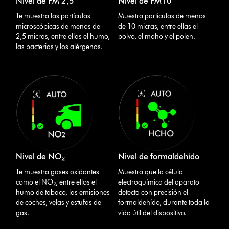
Nivel de PM 2,5
Nivel de PM10
Te muestra las partículas
Muestra partículas de menos
microscópicas de menos de
de 10 micras, entre ellas el
2,5 micras, entre ellas el humo,
polvo, el moho y el polen.
las bacterias y los alérgenos.
Nivel de NO₂
Nivel de formaldehído
Te muestra gases oxidantes
Muestra que la célula
como el NO₂, entre ellos el
electroquímica del aparato
humo de tabaco, las emisiones
detecta con precisión el
de coches, velas y estufas de
formaldehído, durante toda la
gas.
vida útil del dispositivo.