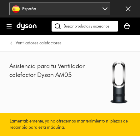
Omitir
España
navegación
Tu
cesta
Buscar
está
en
vacía
dyson.es
Ventiladores calefactores
Asistencia para tu Ventilador
calefactor Dyson AM05
Lamentablemente, ya no ofrecemos mantenimiento ni piezas de
recambio para esta máquina.