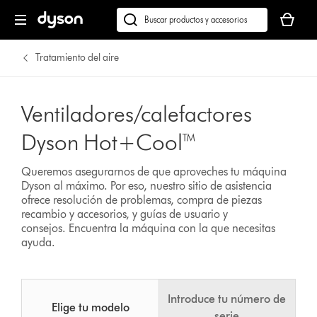
Tu
cesta
Buscar
está
en
vacía
dyson.es
Tratamiento del aire
Ventiladores/calefactores
Dyson Hot+Cool™
Queremos asegurarnos de que aproveches tu máquina
Dyson al máximo. Por eso, nuestro sitio de asistencia
ofrece resolución de problemas, compra de piezas
recambio y accesorios, y guías de usuario y
consejos.
Encuentra la máquina con la que necesitas
ayuda.
Introduce tu número de
Elige tu modelo
serie