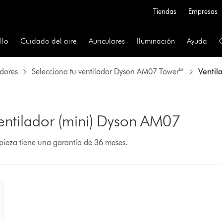
Tiendas
Empresas
llo
Cuidado del aire
Auriculares
Iluminación
Ayuda
adores
Selecciona tu ventilador Dyson AM07 Tower™
Ventil
ventilador (mini) Dyson AM07
ieza tiene una garantía de 36 meses.