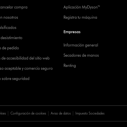
 cancelar compra
Aplicación MyDyson™
on nosotros
Registra tu máquina
alsificados
Empresas
desistimiento
Información general
o de pedido
Secadores de manos
de accesibilidad del sitio web
Renting
 uso aceptable y comercio seguro
n sobre seguridad
okies
Configuración de cookies
Aviso de datos
Impuesto Sociedades