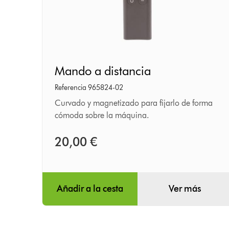
Mando
Mando a distancia
a
distancia
Referencia 965824-02
Curvado y magnetizado para fijarlo de forma
cómoda sobre la máquina.
20,00 €
Añadir a la cesta
Ver más