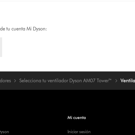
s de tu cuenta Mi Dyson:
adores
Selecciona tu ventilador Dyson AM07 Tower™
Ventil
Mi cuenta
Dyson
Iniciar sesión