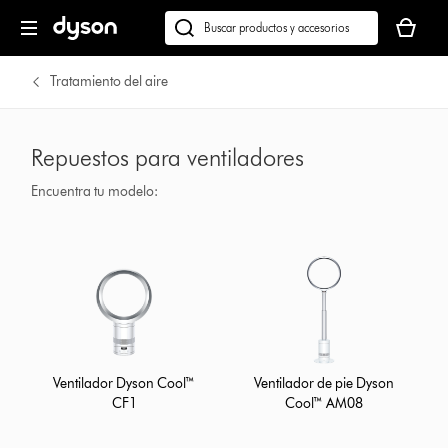
Tu
cesta
Buscar
está
en
vacía
dyson.es
Tratamiento del aire
Repuestos para ventiladores
Encuentra tu modelo:
Ventilador Dyson Cool™
Ventilador de pie Dyson
CF1
Cool™ AM08