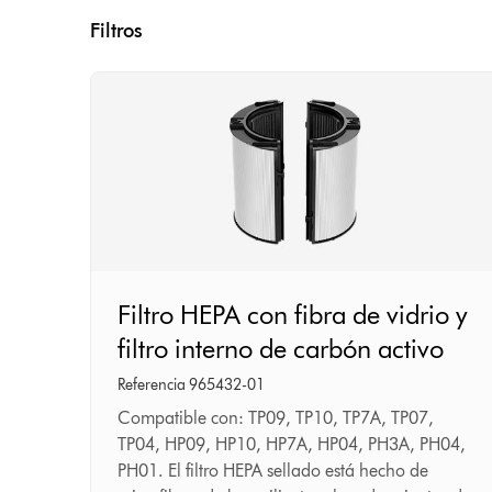
Filtros
Filtro
Filtro HEPA con fibra de vidrio y
HEPA
filtro interno de carbón activo
con
fibra
Referencia 965432-01
de
Compatible con: TP09, TP10, TP7A, TP07,
TP04, HP09, HP10, HP7A, HP04, PH3A, PH04,
vidrio
PH01. El filtro HEPA sellado está hecho de
y