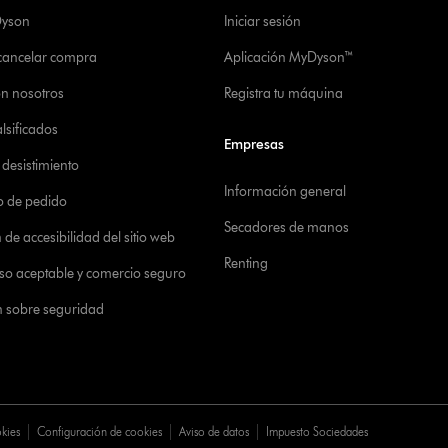
Dyson
Iniciar sesión
 cancelar compra
Aplicación MyDyson™
on nosotros
Registra tu máquina
alsificados
Empresas
desistimiento
Información general
o de pedido
Secadores de manos
de accesibilidad del sitio web
Renting
 uso aceptable y comercio seguro
n sobre seguridad
okies
Configuración de cookies
Aviso de datos
Impuesto Sociedades