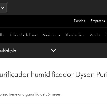
Tiendas
Empresas
llo
Cuidado del aire
Auriculares
Iluminación
Ayuda
maldehyde
purificador humidificador Dyson Pu
ieza tiene una garantía de 36 meses.