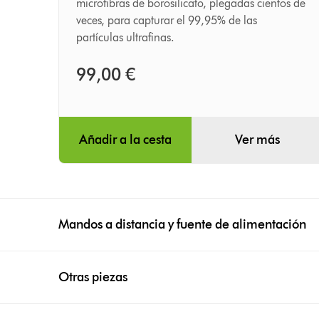
microfibras de borosilicato, plegadas cientos de
filtro
veces, para capturar el 99,95% de las
partículas ultrafinas.
interno
de
99,00 €
carbón
activo
Añadir a la cesta
Ver más
Mandos a distancia y fuente de alimentación
Otras piezas