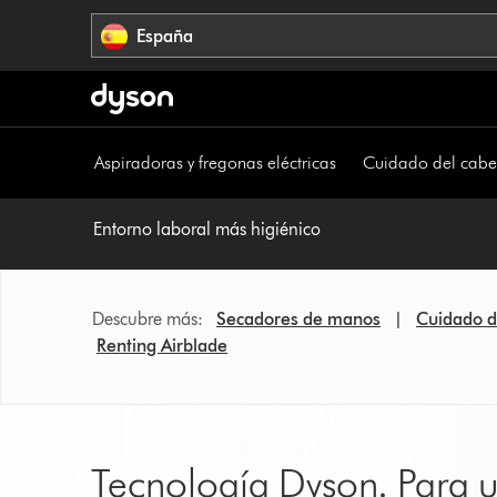
Omitir
España
navegación
Aspiradoras y fregonas eléctricas
Cuidado del cabe
Entorno laboral más higiénico
Descubre más:
Secadores de manos
|
Cuidado d
Renting Airblade
Tecnología Dyson. Para 