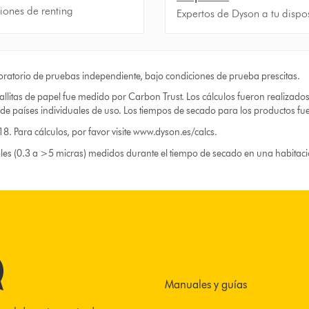
iones de renting
Expertos de Dyson a tu dispo
atorio de pruebas independiente, bajo condiciones de prueba prescitas.
allitas de papel fue medido por Carbon Trust. Los cálculos fueron realizados
de países individuales de uso. Los tiempos de secado para los productos fu
. Para cálculos, por favor visite www.dyson.es/calcs.
soles (0.3 a >5 micras) medidos durante el tiempo de secado en una habita
s
Manuales y guías