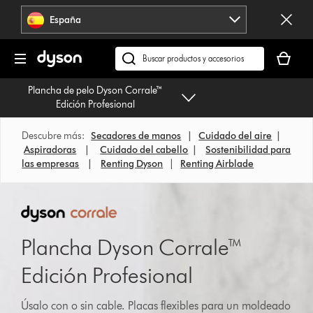
Omitir
España
navegación
Tu
cesta
Buscar
está
en
Plancha de pelo Dyson Corrale™
vacía
dyson.es
Edición Profesional
Descubre más:
Secadores de manos
|
Cuidado del aire
|
Aspiradoras
|
Cuidado del cabello
|
Sostenibilidad para
las empresas
|
Renting Dyson
|
Renting Airblade
Plancha Dyson Corrale™
Edición Profesional
Úsalo con o sin cable. Placas flexibles para un moldeado