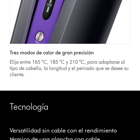
Tres modos de calor de gran precisión
Elija entre 165 °C, 185 °C y 210 °C, para adaptarse al
tipo de cabello, la longitud y el peinado que se desee su
cliente.
Tecnología
This
is
Versatilidad sin cable con el rendimiento
a
carousel
térmico de una plancha con cable