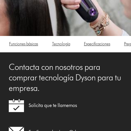
Funciones básicas
Tecnología
Especificaciones
Preg
Contacta con nosotros para
comprar tecnología Dyson para tu
empresa.
Solicita que te llamemos