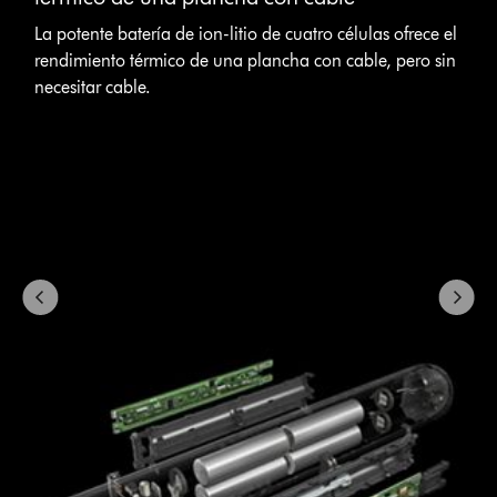
with
La potente batería de ion-litio de cuatro células ofrece el
slides.
Use
rendimiento térmico de una plancha con cable, pero sin
Next
necesitar cable.
and
Previous
buttons
to
navigate,
or
jump
to
a
slide
with
the
slide
dots.