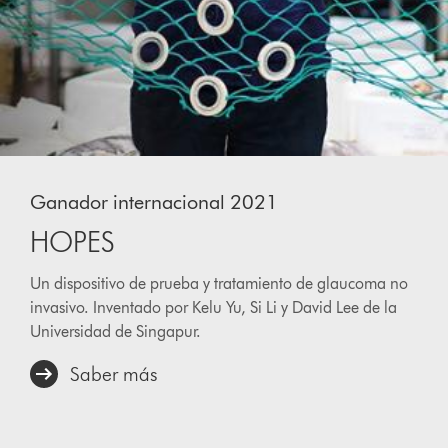
This
is
Ganador internacional 2021
a
carousel
HOPES
with
slides.
Un dispositivo de prueba y tratamiento de glaucoma no
Use
Next
invasivo. Inventado por Kelu Yu, Si Li y David Lee de la
and
Universidad de Singapur.
Previous
buttons
Saber más
to
navigate,
or
jump