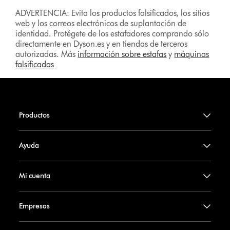
ADVERTENCIA: Evita los productos falsificados, los sitios
web y los correos electrónicos de suplantación de
identidad. Protégete de los estafadores comprando sólo
directamente en Dyson.es y en tiendas de terceros
autorizadas. Más
información sobre estafas
y
máquinas
falsificadas
Productos
Ayuda
Mi cuenta
Empresas