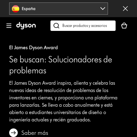
Omitir
España
navegación
Tu
cesta
Buscar
está
en
vacía
dyson.es
El James Dyson Award
Se buscan: Solucionadores de
problemas
El James Dyson Award inspira, alienta y celebra las
nuevas ideas de resolución de problemas de los
inventores en ciernes, y proporciona una plataforma
para lanzarlas. Se lleva a cabo anualmente y está
abierto a estudiantes universitarios de diseño o
ingeniería actuales y recién graduados.
Saber más