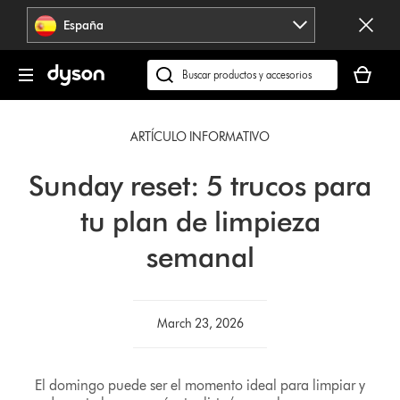
Omitir
España
navegación
Tu
cesta
Buscar
está
en
vacía
dyson.es
ARTÍCULO INFORMATIVO
Sunday reset: 5 trucos para
tu plan de limpieza
semanal
March 23, 2026
El domingo puede ser el momento ideal para limpiar y