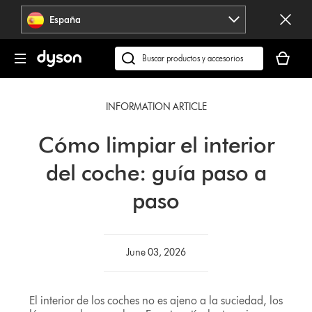
Omitir
España
navegación
Tu
cesta
Buscar
está
en
vacía
dyson.es
INFORMATION ARTICLE
Cómo limpiar el interior
del coche: guía paso a
paso
June 03, 2026
El interior de los coches no es ajeno a la suciedad, los