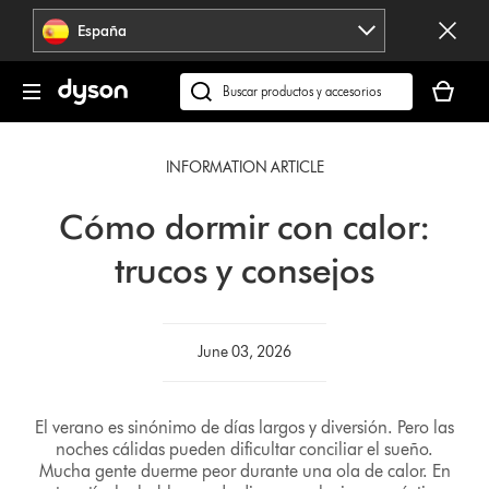
Omitir
España
navegación
Tu
cesta
Buscar
está
en
vacía
dyson.es
INFORMATION ARTICLE
Cómo dormir con calor:
trucos y consejos
June 03, 2026
El verano es sinónimo de días largos y diversión. Pero las
noches cálidas pueden dificultar conciliar el sueño.
Mucha gente duerme peor durante una ola de calor. En