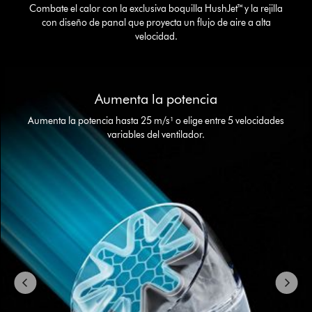
Combate el calor con la exclusiva boquilla HushJet™ y la rejilla
con diseño de panal que proyecta un flujo de aire a alta
velocidad.
This
is
Aumenta la potencia
a
carousel
Aumenta la potencia hasta 25 m/s¹ o elige entre 5 velocidades
with
variables del ventilador.
slides.
Use
Next
and
Previous
buttons
to
navigate,
or
jump
to
a
slide