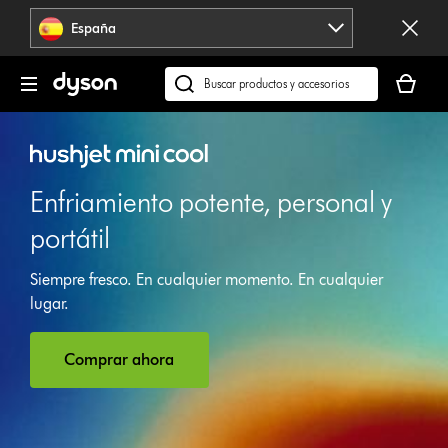
Omitir
España
navegación
Tu
cesta
Buscar
está
en
vacía
dyson.es
Enfriamiento potente, personal y
portátil
Siempre fresco. En cualquier momento. En cualquier
lugar.
Comprar ahora