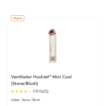
nuevo
Ventilador HushJet™ Mini Cool
(Stone/Blush)
3.8 estrellas de 5 de 475 Ratings
3.8
/5
(475)
Color:
Stone / Blush