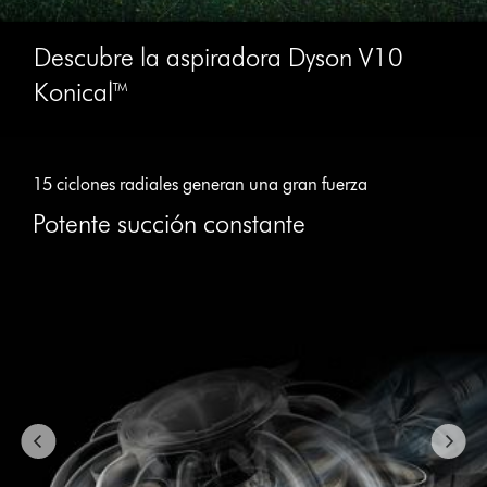
Descubre la aspiradora Dyson V10
Konical™
This
is
15 ciclones radiales generan una gran fuerza
a
carousel
Potente succión constante
with
slides.
Use
Next
and
Previous
buttons
to
navigate,
or
jump
to