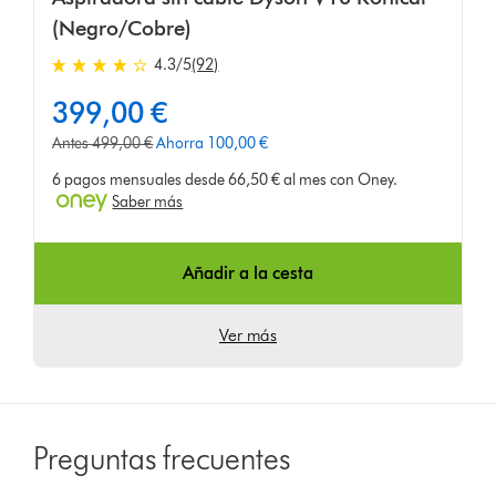
(Negro/Cobre)
4.3 estrellas de 5 de 92 Ratings
4.3
/5
(92)
399,00 €
current
price:
precio
Antes 499,00 €
Ahorra 100,00 €
original:
6 pagos mensuales desde 66,50 € al mes con Oney.
Saber más
Añadir a la cesta
Ver más
Preguntas frecuentes