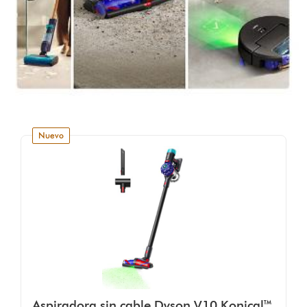
nuevo
Aspiradora sin cable Dyson V10 Konical™