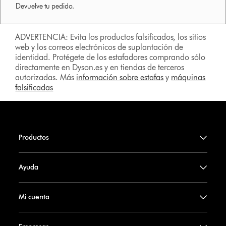
Devuelve tu pedido.
ADVERTENCIA: Evita los productos falsificados, los sitios
web y los correos electrónicos de suplantación de
identidad. Protégete de los estafadores comprando sólo
directamente en Dyson.es y en tiendas de terceros
autorizadas. Más
información sobre estafas
y
máquinas
falsificadas
Productos
Ayuda
Mi cuenta