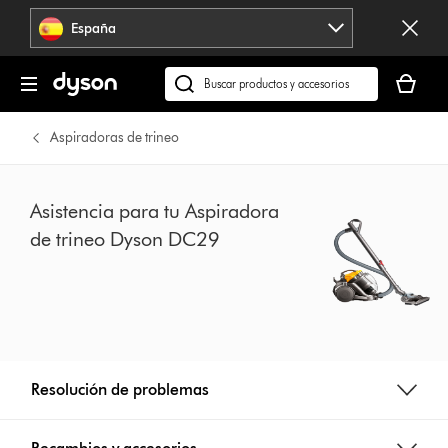
Omitir
España
navegación
Tu
cesta
Buscar
está
en
vacía
dyson.es
Aspiradoras de trineo
Asistencia para tu Aspiradora
de trineo Dyson DC29
Resolución de problemas