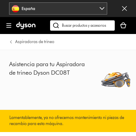
Omitir
España
navegación
Tu
cesta
Buscar
está
en
vacía
dyson.es
Aspiradoras de trineo
Asistencia para tu Aspiradora
de trineo Dyson DC08T
Lamentablemente, ya no ofrecemos mantenimiento ni piezas de
recambio para esta máquina.