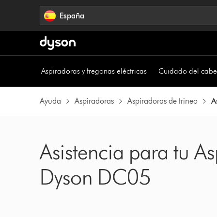
Omitir
España
navegación
Aspiradoras y fregonas eléctricas
Cuidado del cabe
Ayuda
Aspiradoras
Aspiradoras de trineo
A
Asistencia para tu As
Dyson DC05