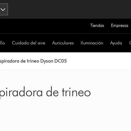
Tiendas
Empresas
llo
Cuidado del aire
Auriculares
Iluminación
Ayuda
spiradora de trineo Dyson DC05
piradora de trineo