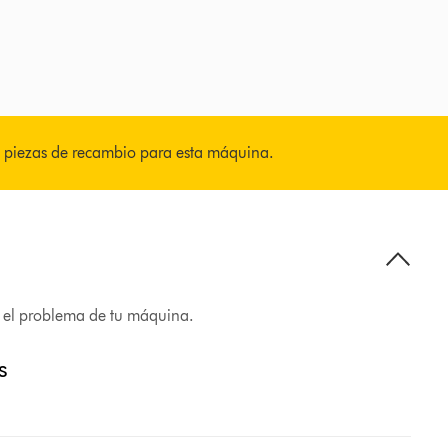
 piezas de recambio para esta máquina.
r el problema de tu máquina.
s