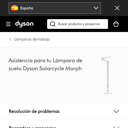
Omitir
España
navegación
Tu
cesta
Buscar
está
en
vacía
dyson.es
Lámparas de trabajo
Asistencia para tu Lámpara de
suelo Dyson Solarcycle Morph
Resolución de problemas