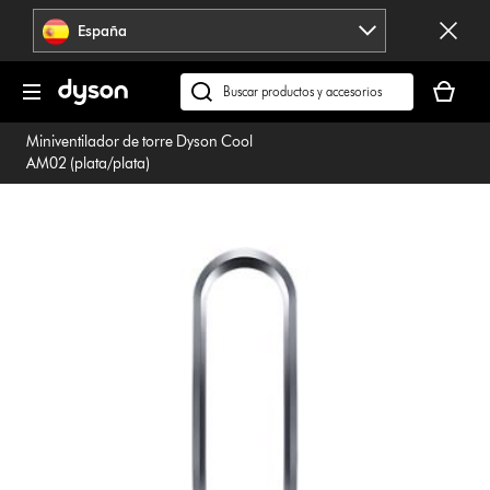
Omitir
España
navegación
Tu
cesta
Buscar
está
en
Miniventilador de torre Dyson Cool
vacía
dyson.es
AM02 (plata/plata)