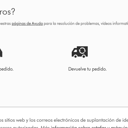
ros?
uestras
páginas de Ayuda
para la resolución de problemas, vídeos informa
pedido.
Devuelve tu pedido.
os sitios web y los correos electrónicos de suplantación de 
erceros autorizadas. Más
información sobre estafas
y
máquina