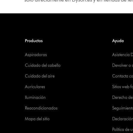
Productos
Ayuda
Aspiradoras
Asistencia 
Cuidado del cabello
Devolver o
Cuidado del aire
Contacta c
Auriculares
Sitios web f
Iluminación
Derecho de 
Reacondicionados
Seguimient
Mapa del sitio
Declaración 
Política de