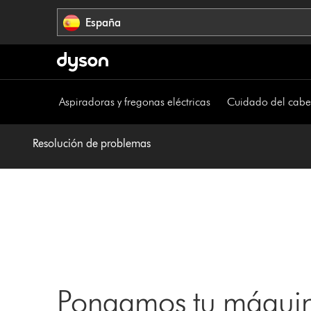
Omitir
España
navegación
Aspiradoras y fregonas eléctricas
Cuidado del cabe
Resolución de problemas
Pongamos tu máquin