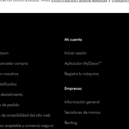
Mi cuenta
Dyson
Iniciar sesión
 cancelar compra
Aplicación MyDyson™
on nosotros
Registra tu máquina
alsificados
Empresas
desistimiento
Información general
o de pedido
Secadores de manos
de accesibilidad del sitio web
Renting
 uso aceptable y comercio seguro