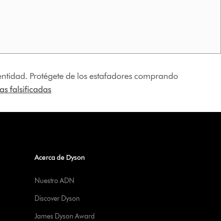
identidad. Protégete de los estafadores comprando
s falsificadas
Acerca de Dyson
Nuestro ADN
Discover Dyson
James Dyson Award