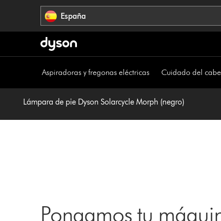
Omitir
España
navegación
Aspiradoras y fregonas eléctricas
Cuidado del cabe
Lámpara de pie Dyson Solarcycle Morph (negro)
Pongamos tu máquin