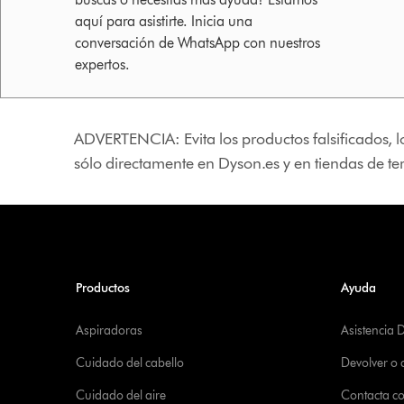
aquí para asistirte. Inicia una
conversación de WhatsApp con nuestros
expertos.
ADVERTENCIA: Evita los productos falsificados, l
sólo directamente en Dyson.es y en tiendas de t
Productos
Ayuda
Aspiradoras
Asistencia 
Cuidado del cabello
Devolver o
Cuidado del aire
Contacta c