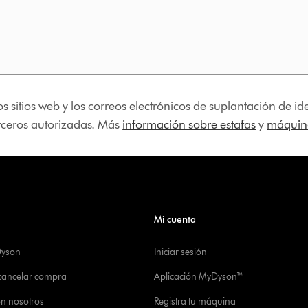
os sitios web y los correos electrónicos de suplantación de 
erceros autorizadas. Más
información sobre estafas
y
máquina
Mi cuenta
Dyson
Iniciar sesión
 cancelar compra
Aplicación MyDyson™
on nosotros
Registra tu máquina