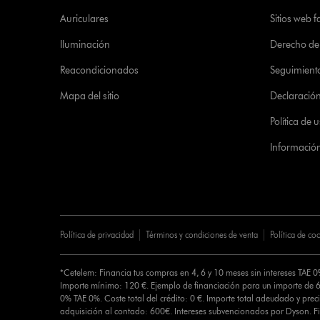
Auriculares
Sitios web f
Iluminación
Derecho de 
Reacondicionados
Seguimient
Mapa del sitio
Declaración 
Política de
Informació
Política de privacidad
Términos y condiciones de venta
Política de co
*Cetelem: Financia tus compras en 4, 6 y 10 meses sin intereses TAE 
Importe mínimo: 120 €. Ejemplo de financiación para un importe de 6
0% TAE 0%. Coste total del crédito: 0 €. Importe total adeudado y preci
adquisición al contado: 600€. Intereses subvencionados por Dyson. 