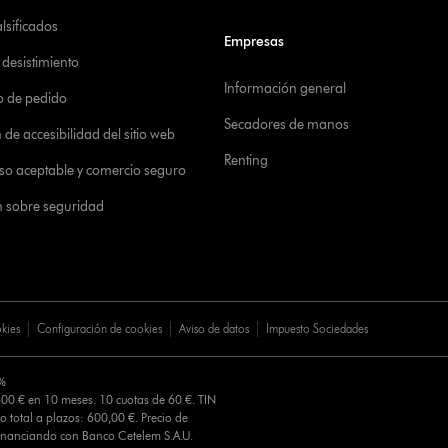
alsificados
Empresas
desistimiento
Información general
o de pedido
Secadores de manos
de accesibilidad del sitio web
Renting
 uso aceptable y comercio seguro
n sobre seguridad
okies
Configuración de cookies
Aviso de datos
Impuesto Sociedades
0%
00 € en 10 meses. 10 cuotas de 60 €. TIN
o total a plazos: 600,00 €. Precio de
Financiando con Banco Cetelem S.A.U.