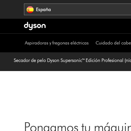
Omitir
España
navegación
Aspiradoras y fregonas eléctricas
Cuidado del cabe
Secador de pelo Dyson Supersonic™ Edición Profesional (ní
Pongamos tu máquin