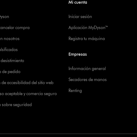
Mi cuenta
Dyson
Iniciar sesión
 cancelar compra
Aplicación MyDyson™
on nosotros
Registra tu máquina
alsificados
Empresas
desistimiento
Información general
o de pedido
Secadores de manos
de accesibilidad del sitio web
Renting
 uso aceptable y comercio seguro
n sobre seguridad