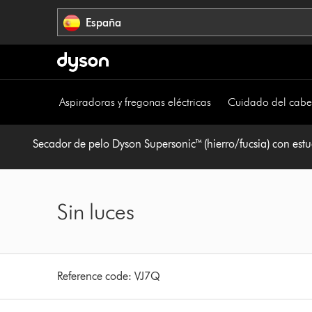
Omitir
España
navegación
Aspiradoras y fregonas eléctricas
Cuidado del cabe
Secador de pelo Dyson Supersonic™ (hierro/fucsia) con est
Sin luces
Reference code:
VJ7Q