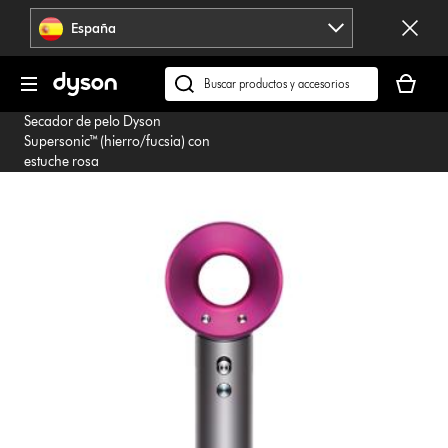
Omitir
España
navegación
Tu
cesta
Buscar
está
en
Secador de pelo Dyson
vacía
dyson.es
Supersonic™ (hierro/fucsia) con
estuche rosa