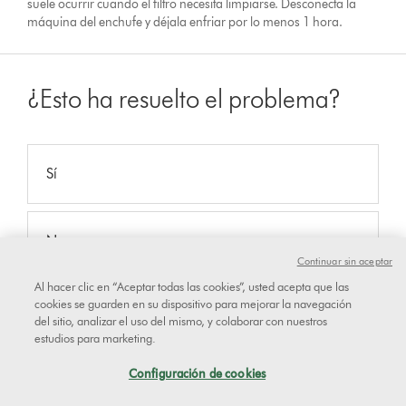
suele ocurrir cuando el filtro necesita limpiarse. Desconecta la
máquina del enchufe y déjala enfriar por lo menos 1 hora.
¿Esto ha resuelto el problema?
Sí
No
Continuar sin aceptar
Al hacer clic en “Aceptar todas las cookies”, usted acepta que las
cookies se guarden en su dispositivo para mejorar la navegación
Reference code:
del sitio, analizar el uso del mismo, y colaborar con nuestros
estudios para marketing.
Retira los accesorios
Configuración de cookies
Retira todos los accesorios y prueba la máquina.