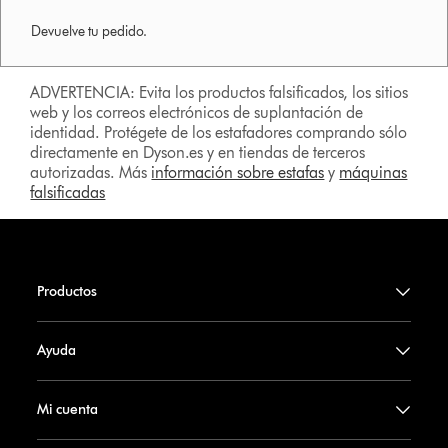
Devuelve tu pedido.
ADVERTENCIA: Evita los productos falsificados, los sitios
web y los correos electrónicos de suplantación de
identidad. Protégete de los estafadores comprando sólo
directamente en Dyson.es y en tiendas de terceros
autorizadas. Más
información sobre estafas
y
máquinas
falsificadas
Productos
Ayuda
Mi cuenta