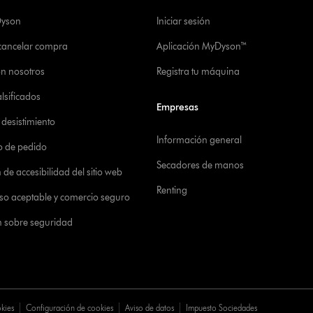
Dyson
Iniciar sesión
 cancelar compra
Aplicación MyDyson™
on nosotros
Registra tu máquina
alsificados
Empresas
desistimiento
Información general
o de pedido
Secadores de manos
de accesibilidad del sitio web
Renting
 uso aceptable y comercio seguro
n sobre seguridad
okies
Configuración de cookies
Aviso de datos
Impuesto Sociedades