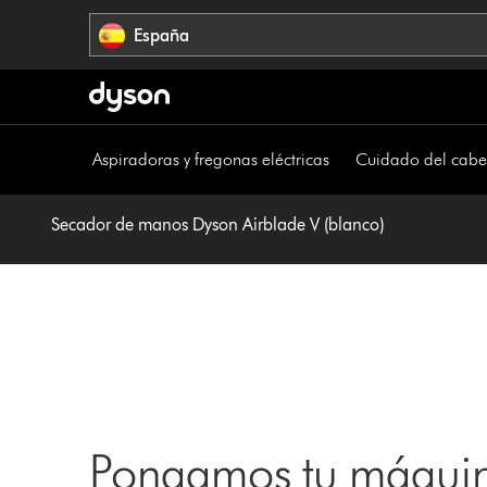
Omitir
España
navegación
Aspiradoras y fregonas eléctricas
Cuidado del cabe
Secador de manos Dyson Airblade V (blanco)
Pongamos tu máquin