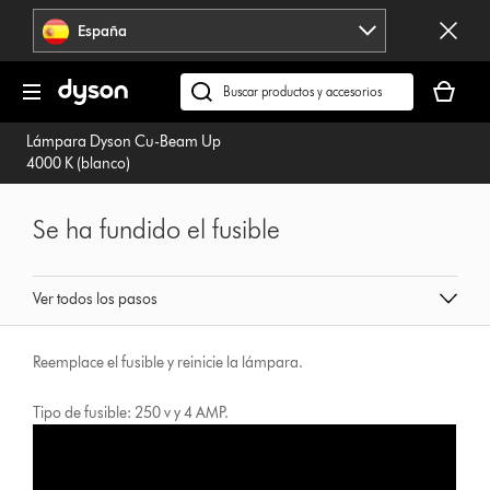
Omitir
España
navegación
Tu
cesta
Buscar
está
en
Lámpara Dyson Cu-Beam Up
vacía
dyson.es
4000 K (blanco)
Se ha fundido el fusible
Ver todos los pasos
Reemplace el fusible y reinicie la lámpara.
Tipo de fusible: 250 v y 4 AMP.