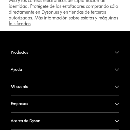
web y los correos electrónicos de suplantación de
identidad. Protégete de los estafadores comprando sólo
directamente en Dyson.es y en tiendas de terceros
autorizadas. Más
información sobre estafas
y
máquinas
falsificadas
Productos
Ayuda
Mi cuenta
Empresas
Acerca de Dyson