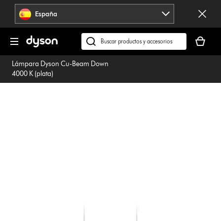
Omitir
España
navegación
Tu
cesta
Buscar
está
en
Lámpara Dyson Cu-Beam Down
vacía
dyson.es
4000 K (plata)