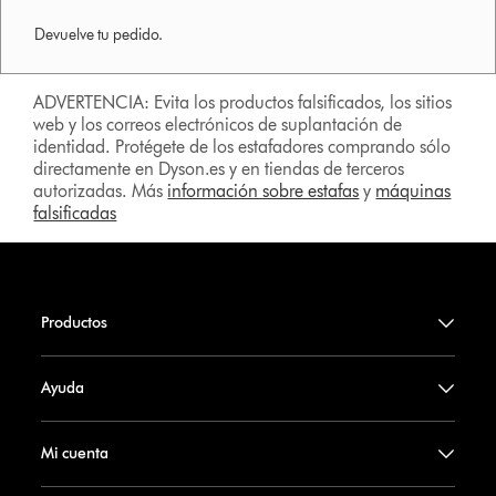
Devuelve tu pedido.
ADVERTENCIA: Evita los productos falsificados, los sitios
web y los correos electrónicos de suplantación de
identidad. Protégete de los estafadores comprando sólo
directamente en Dyson.es y en tiendas de terceros
autorizadas. Más
información sobre estafas
y
máquinas
falsificadas
Productos
Ayuda
Mi cuenta