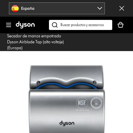
Omitir
España
navegación
Tu
cesta
Buscar
está
en
Secador de manos empotrado
vacía
dyson.es
Dyson Airblade Tap (alto voltaje)
(Europa)