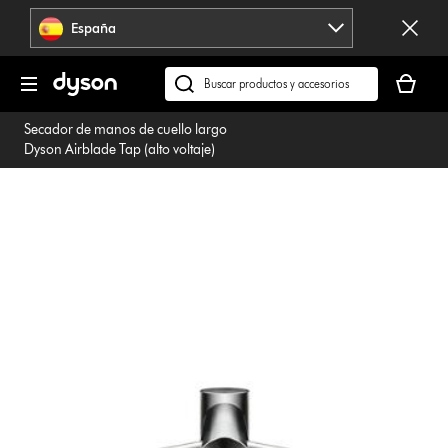
Omitir
España
navegación
Tu
cesta
Buscar
está
en
Secador de manos de cuello largo
vacía
dyson.es
Dyson Airblade Tap (alto voltaje)