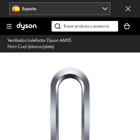
Omitir
España
navegación
Tu
cesta
Buscar
está
en
Ventilador/calefactor Dyson AM05
vacía
dyson.es
Hot+Cool (blanco/plata)