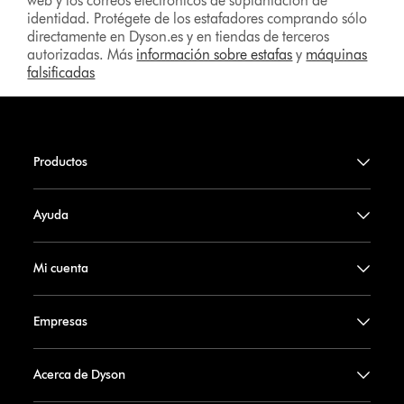
web y los correos electrónicos de suplantación de
identidad. Protégete de los estafadores comprando sólo
directamente en Dyson.es y en tiendas de terceros
autorizadas. Más
información sobre estafas
y
máquinas
falsificadas
Productos
Ayuda
Mi cuenta
Empresas
Acerca de Dyson