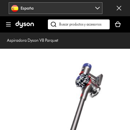
Omitir
España
navegación
Tu
cesta
Buscar
está
en
vacía
dyson.es
Aspiradora Dyson V8 Parquet