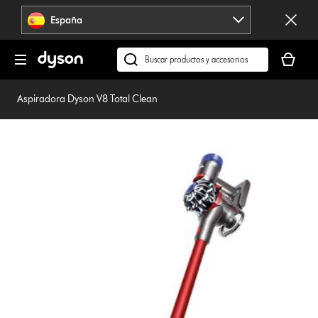
Omitir
España
navegación
Tu
cesta
Buscar
está
en
vacía
dyson.es
Aspiradora Dyson V8 Total Clean