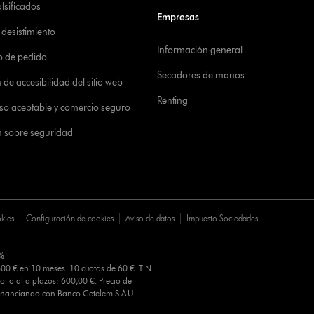
alsificados
Empresas
desistimiento
Información general
o de pedido
Secadores de manos
de accesibilidad del sitio web
Renting
 uso aceptable y comercio seguro
n sobre seguridad
okies
Configuración de cookies
Aviso de datos
Impuesto Sociedades
0%
00 € en 10 meses. 10 cuotas de 60 €. TIN
o total a plazos: 600,00 €. Precio de
Financiando con Banco Cetelem S.A.U.