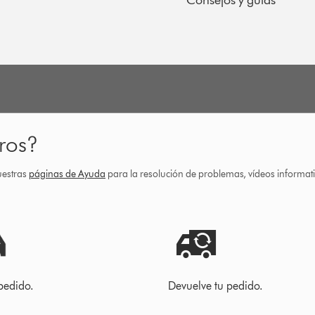
Consejos y guías
ros?
uestras
páginas de Ayuda
para la resolución de problemas, vídeos informa
pedido.
Devuelve tu pedido.