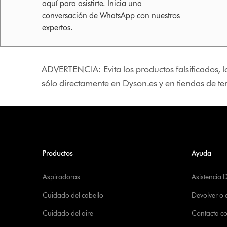
aquí para asistirte. Inicia una
conversación de WhatsApp con nuestros
expertos.
ADVERTENCIA: Evita los productos falsificados, l
sólo directamente en Dyson.es y en tiendas de t
Productos
Ayuda
Aspiradoras
Asistencia 
Cuidado del cabello
Devolver o
Cuidado del aire
Contacta c