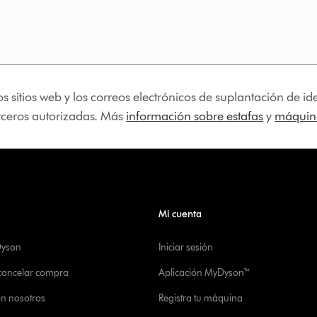
os sitios web y los correos electrónicos de suplantación de 
erceros autorizadas. Más
información sobre estafas
y
máquina
Mi cuenta
Dyson
Iniciar sesión
 cancelar compra
Aplicación MyDyson™
on nosotros
Registra tu máquina