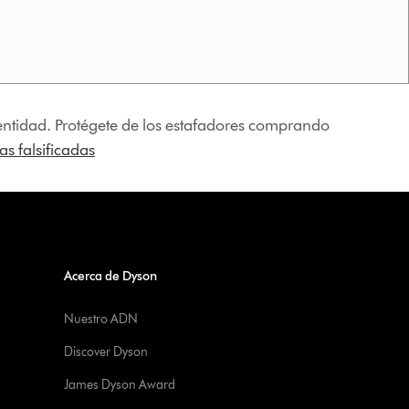
identidad. Protégete de los estafadores comprando
s falsificadas
Acerca de Dyson
Nuestro ADN
Discover Dyson
James Dyson Award